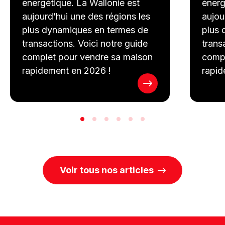
énergétique. La Wallonie est
énerg
aujourd’hui une des régions les
aujou
plus dynamiques en termes de
plus 
transactions. Voici notre guide
trans
complet pour vendre sa maison
compl
rapidement en 2026 !
rapid
Voir tous nos articles