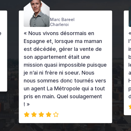
Pierre Meurens
Charleroi
« Nous souhaitions investir dans
l’immobilier et cherchions un
immeuble. Les démarches furent
bien plus complexes que nous ne
ue
le pensions au départ, entre
autres avec le cadastre.
rs
Heureusement que nous n’étions
ut
pas seuls car nous aurions
dépensé une énergie folle ! »