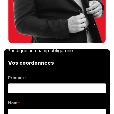
* indique un champ obligatoire
Vos coordonnées
Prénom
*
Nom
*