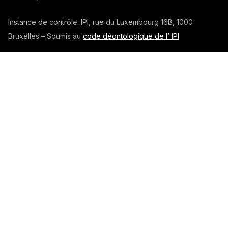
Instance de contrôle: IPI, rue du Luxembourg 16B, 1000
Bruxelles – Soumis au
code déontologique de l’ IPI
RC professionnelle et cautionnement via AXA Belgium SA –
police n°
730.390.160
Plan du site
SERVICES DE L'AGENCE
Expertise immobilière
Courtage immobilier
Pôle juridique
Pôle marketing
Vendre un bien