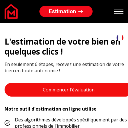
Estimation
Biens à vendre
Biens à louer
Services Immobiliers
L’agence
Blog
Contact