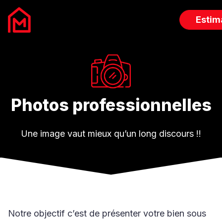
Estim
Biens à vendre
Biens à louer
Photos professionnelles
Services Immobiliers
Une image vaut mieux qu’un long discours !!
L’agence
Blog
Contact
Notre objectif c’est de présenter votre bien sous