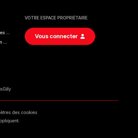
VOTRE ESPACE PROPRIÉTAIRE
Vendre une maison en 2026 : quels sont les documents à fournir ?
Vous connecter
Vendre son bien immobilier rapidement en Wallonie en 2026
us
Gilly
ètres des cookies
pliquent.