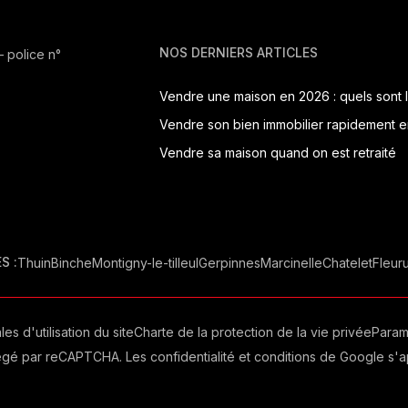
NOS DERNIERS ARTICLES
 police n°
Vendre sa maison quand on est retraité
S :
Thuin
Binche
Montigny-le-tilleul
Gerpinnes
Marcinelle
Chatelet
Fleur
es d'utilisation du site
Charte de la protection de la vie privée
Param
tégé par reCAPTCHA. Les
confidentialité
et
conditions
de Google s'ap