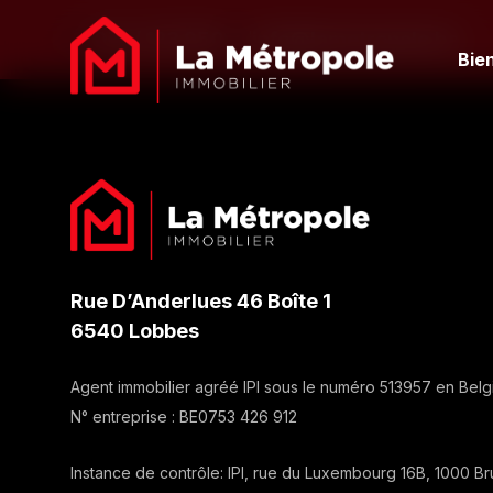
071 / 123 950
info@lametropole.be
Bie
Rue D’Anderlues 46 Boîte 1
6540 Lobbes
Agent immobilier agréé IPI sous le numéro
513957
en Belg
N° entreprise :
BE0753 426 912
Instance de contrôle: IPI, rue du Luxembourg 16B, 1000 Br